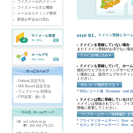
フイズメールのメリット
フイズメール主な機能
メールホスティング費用
新規お申込みの流れ
ドメイン登録とネー
ドメインを登録していない場合
まだドメイン登録がお済でない場
ドメインも登録していて、ホーム
他社のウェブホスティングサービ
い場合には、該当ウェブホスティ
ください。
-
Outlook 設定方法
-
MX Record 設定方法
* MXレコード値 Hostname : mail.自社
-
ウェブメール 利用法
-
FTP設置・使い方
ドメインは既に登録しているけど
ドメインは登録されていて、フイズ
情報に変更してください。
* プライマリネームサーバ Host : ns1.whois
ns1.whois.ne.jp
* セカンダリネームサーバ Host : ns2.whois
IP :
203.104.179.252