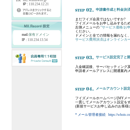
ns2.whoisweb.jp
IP :
110.234.12.21
申請書作成と料金決
まだフイズ会員ではないですか?
フイズメールをお申し込みするた
左側メニューの
“サービス価格/お
ください。
mail.
保有ドメイン
ドメインと全ての情報を漏れなく
サービス費用決済はオンラインカ
IP :
110.234.13.54
サービス設定完了と
入金確認後、サーバセッティング及
申請者メールアドレスに開通案内
メールアカウント設
フイズメールホームページ[MYメー
一貫してメールアカウント設定を
(新規サービスお申し込みのお客様
* メール管理者接続 https://who